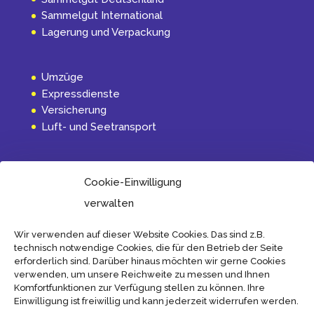
Sammelgut International
Lagerung und Verpackung
Umzüge
Expressdienste
Versicherung
Luft- und Seetransport
INFORMATION
Cookie-Einwilligung
Aktuelles
verwalten
Über uns
Internationalverkehr
Wir verwenden auf dieser Website Cookies. Das sind z.B.
technisch notwendige Cookies, die für den Betrieb der Seite
Transport und Spediteurbedingungen
erforderlich sind. Darüber hinaus möchten wir gerne Cookies
Impressum und Bedingungen
verwenden, um unsere Reichweite zu messen und Ihnen
Kontakt
Komfortfunktionen zur Verfügung stellen zu können. Ihre
Cookie-Richtlinie (EU)
Einwilligung ist freiwillig und kann jederzeit widerrufen werden.