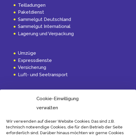
Teilladungen
Paketdienst
Sammelgut Deutschland
Sammelgut International
Lagerung und Verpackung
Umzüge
Expressdienste
Versicherung
Luft- und Seetransport
INFORMATION
Cookie-Einwilligung
Aktuelles
verwalten
Über uns
Internationalverkehr
Wir verwenden auf dieser Website Cookies. Das sind z.B.
technisch notwendige Cookies, die für den Betrieb der Seite
Transport und Spediteurbedingungen
erforderlich sind. Darüber hinaus möchten wir gerne Cookies
Impressum und Bedingungen