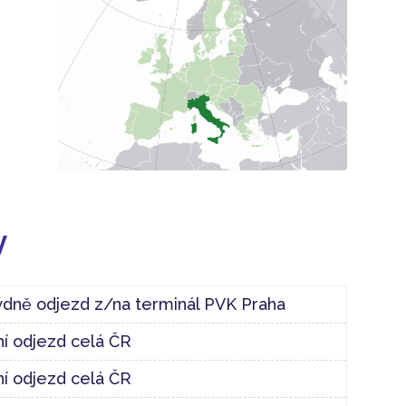
y
ýdně odjezd z/na terminál PVK Praha
í odjezd celá ČR
í odjezd celá ČR