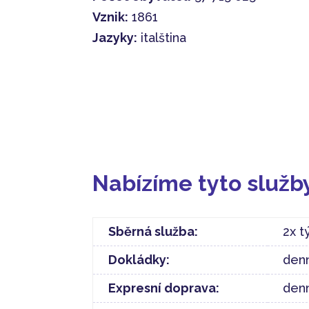
Vznik:
1861
Jazyky:
italština
Nabízíme tyto služb
Sběrná služba:
2x t
Dokládky:
denn
Expresní doprava:
denn