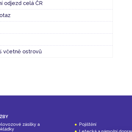
í odjezd celá ČR
otaz
% včetně ostrovů
ŽBY
lovozové zásilky a
Pojištění
kládky
Letecká a námořní dopra