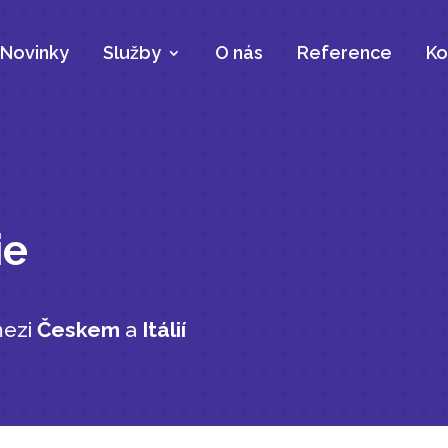
Novinky
Služby
O nás
Reference
Ko
ie
mezi
Českem
a
Itálií