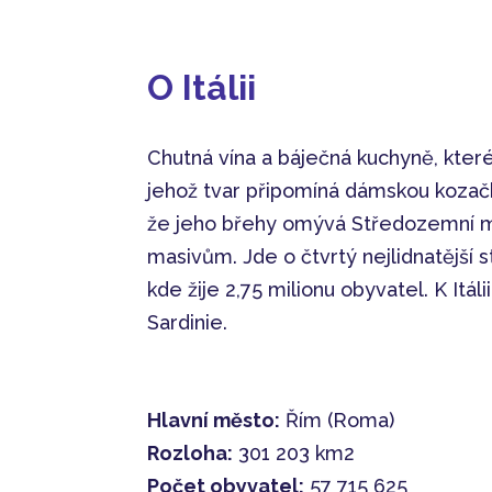
O Itálii
Chutná vína a báječná kuchyně, které v
jehož tvar připomíná dámskou kozačku
že jeho břehy omývá Středozemní m
masivům. Jde o čtvrtý nejlidnatější 
kde žije 2,75 milionu obyvatel. K Itáli
Sardinie.
Hlavní město:
Řím (Roma)
Rozloha:
301 203 km2
Počet obyvatel:
57 715 625