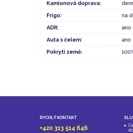
Kamionová doprava:
denn
Frigo:
na d
ADR:
ano
Auta s čelem:
ano
Pokrytí země:
100
RYCHLÝ KONTAKT
SLU
Ce
+420 313 514 646
do