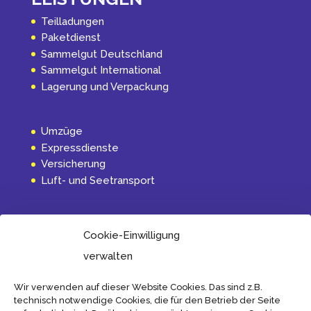
Teilladungen
Paketdienst
Sammelgut Deutschland
Sammelgut International
Lagerung und Verpackung
Umzüge
Expressdienste
Versicherung
Luft- und Seetransport
INFORMATION
Cookie-Einwilligung
Aktuelles
verwalten
Über uns
Internationalverkehr
Wir verwenden auf dieser Website Cookies. Das sind z.B.
technisch notwendige Cookies, die für den Betrieb der Seite
Transport und Spediteurbedingungen