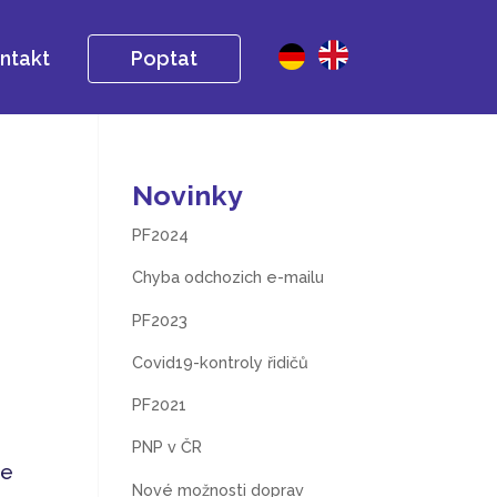
ntakt
Poptat
Novinky
PF2024
Chyba odchozich e-mailu
PF2023
Covid19-kontroly řidičů
PF2021
PNP v ČR
ie
Nové možnosti doprav