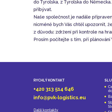
do Tyrolska, z Tyrolska do Německa.
přibývat.
Naše společnost je nadále připrave
nicméně bych Vás chtěl upozornit, ž
z důvodu: zdržení při kontrole na hran
Prosím počítejte s tím, při plánování
RYCHLÝ KONTAKT
SLU
Ce
+420 313 514 646
do
Ba
info@pvk-logistics.eu
Sb
S
Další kontakty