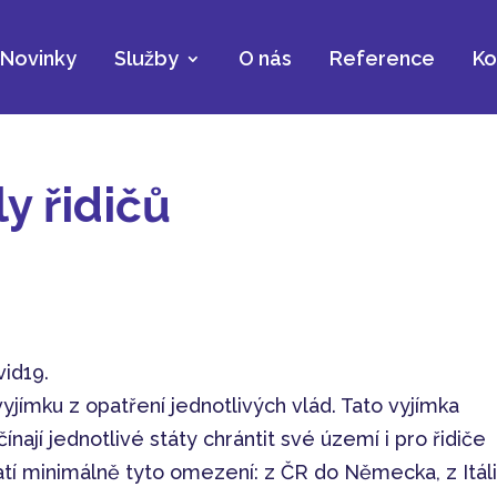
Novinky
Služby
O nás
Reference
Ko
y řidičů
vid19.
vyjímku z opatření jednotlivých vlád. Tato vyjímka
ají jednotlivé státy chrántit své území i pro řidiče
latí minimálně tyto omezení: z ČR do Německa, z Itál