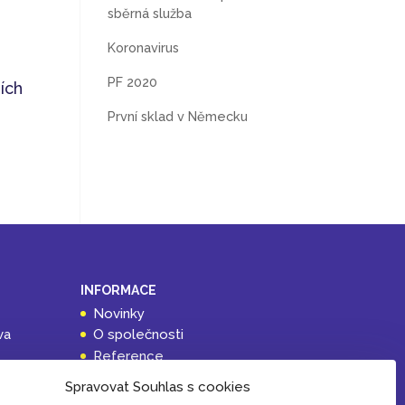
sběrná služba
Koronavirus
PF 2020
ích
První sklad v Německu
INFORMACE
Novinky
va
O společnosti
Reference
ch
Obsluhované země
Spravovat Souhlas s cookies
Obchodní podmínky