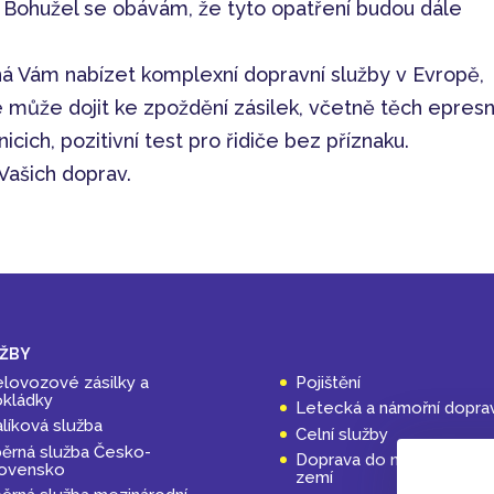
 Bohužel se obávám, že tyto opatření budou dále
ná Vám nabízet komplexní dopravní služby v Evropě,
e může dojit ke zpoždění zásilek, včetně těch epresn
icich, pozitivní test pro řidiče bez příznaku.
 Vašich doprav.
ŽBY
lovozové zásilky a
Pojištění
kládky
Letecká a námořní dopra
líková služba
Celní služby
ěrná služba Česko-
Doprava do nestandardní
lovensko
zemí