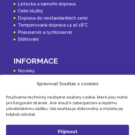
Letecká a námořní doprava
Celní služby
Doprava do nestandardních zemí
Temperovaná doprava 14 až 18°C
Pneuservis a rychloservis
Stěhování
INFORMACE
Novinky
O společnosti
Spravovat Souhlas s cookies
Reference
Obsluhované země
Používáme technicky nezbytné soubory cookie, které jsou nutné
Obchodní podmínky
pro fungování stránek. Jiné slouží k zabezpečení a lepšímu
Kontakt
uživatelskému zážitku. Váš souhlas je dobrovolný a můžete jej
Spravovat souhlas s cookies
kdykoli odvolat.
Přijmout