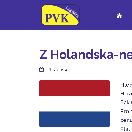

Z Holandska-ne
28. 7. 2019
Hled
Hola
Pak 
Pro 
cenu
Plat