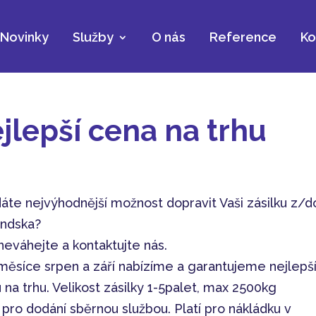
Novinky
Služby
O nás
Reference
Ko
jlepší cena na trhu
áte nejvýhodnější možnost dopravit Vaši zásilku z/d
ndska?
neváhejte a kontaktujte nás.
měsíce srpen a září nabízíme a garantujeme nejlepš
 na trhu. Velikost zásilky 1-5palet, max 2500kg
í pro dodání sběrnou službou. Platí pro nákládku v