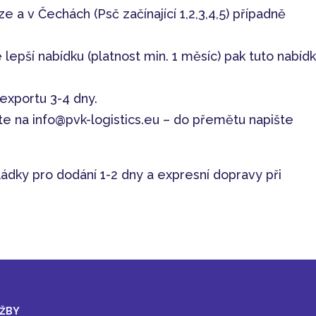
 a v Čechách (Psč začínající 1,2,3,4,5) případně
epší nabídku (platnost min. 1 měsíc) pak tuto nabíd
exportu 3-4 dny.
e na info@pvk-logistics.eu – do přemětu napište
ádky pro dodání 1-2 dny a expresní dopravy při
ŽBY