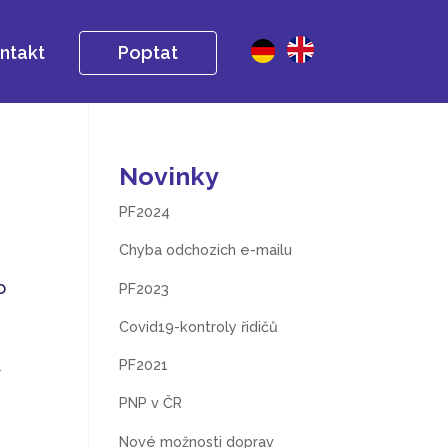
ntakt
Poptat
Novinky
PF2024
Chyba odchozich e-mailu
o
PF2023
Covid19-kontroly řidičů
PF2021
í
PNP v ČR
Nové možnosti doprav